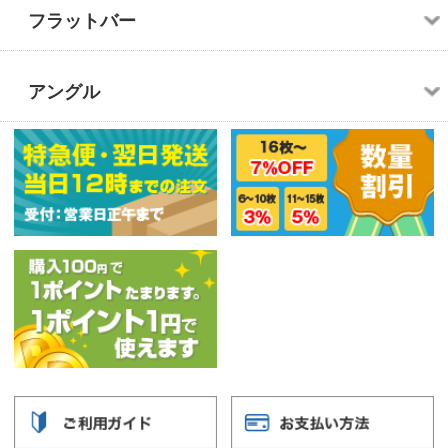
月
日 出荷
特急便は1～2営業日での出荷
お支払い方法について
●代金引換
商品をお届けにあがった際に、代金をお支払いくだ
さい。
代引手数料はこちら
●銀行振込（前払い）
振込手数料はお客様負担となります。
ご入金確認後に発送いたします。
●郵便振替（前払い）
全国の郵便局からお支払い頂けます。