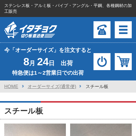
ステンレス板・アルミ板・パイプ・アングル・平鋼、各種鋼材の加
工販売
今「オーダーサイズ」を注文すると
8
24
月
日 出荷
特急便は1～2営業日での出荷
HOME
オーダーサイズ(通常便)
スチール板
スチール板
鉄板 SPCC
鉄板 SPHC-P