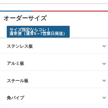
アルミ板
SUS304 HL
A5052
スチール板
SUS304 #400
A5052 縞板
SPCC
角パイプ
SUS430
SPHC-P
スチール
丸パイプ
SUS304 縞板
SPHC
ステンレス
スチール
フラットバー
SECC
アルミ
ステンレス
スチール
アングル
縞鋼板
アルミ
ステンレス
スチール
アルミ
ステンレス
アルミ