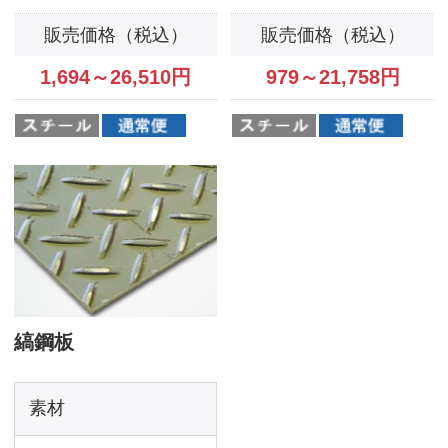
販売価格（税込）
1,573～31,647
円
オーダーサイズ
サイズ指定ならコレ！
通常便（通常5～7営業日発送）
ステンレス板
SUS304 2B
アルミ板
SUS304 HL
A5052 生地
スチール板
SUS304 #400
A5052 縞板
SPCC
角パイプ
SUS430