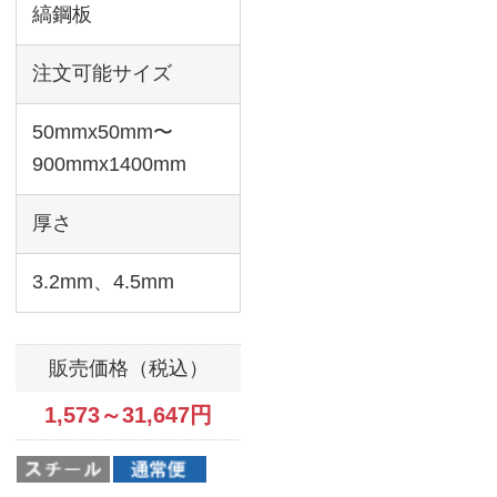
SPHC-P
スチール
丸パイプ
SUS304 縞板
SPHC
ステンレス
スチール
フラットバー
SECC
アルミ
ステンレス
スチール
アングル
縞鋼板
アルミ
ステンレス
よく出るサイズ！
スチール
規格サイズ
通常便（通常5～7営業日発送）
アルミ
ステンレス
ステンレス板
アルミ
SUS304 2B
アルミ板
SUS304 HL
A5052
端材サイズ
とにかく安い素材ならコレ！
特急便（当日12時までの注文は翌日発送）
ステンレス板
SUS304 2B