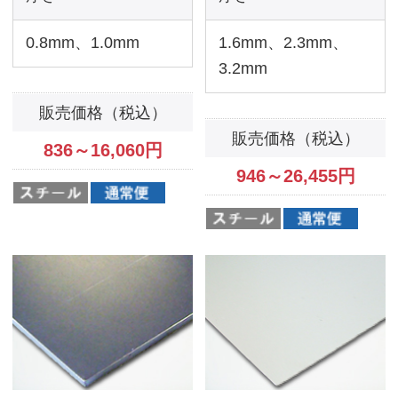
鉄板 SPHC
鉄板 SECC
素材
素材
SPHC
SECC
注文可能サイズ
注文可能サイズ
50mmx50mm〜
50mmx50mm〜
900mmx900mm
900mmx1400mm
厚さ
厚さ
1.6mm、2.3mm、
0.8mm、1.0mm、
3.2mm
1.6mm、2.3mm
販売価格（税込）
販売価格（税込）
1,694～26,510
円
979～21,758
円